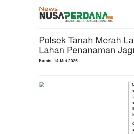
Polsek Tanah Merah L
Lahan Penanaman Jagun
Kamis, 14 Mei 2026
N
p
j
p
I
I
K
o