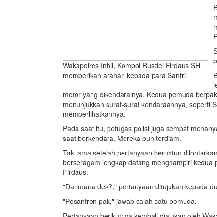
B
m
m
P
S
p
Wakapolres Inhil, Kompol Rusdel Firdaus SH
memberikan arahan kepada para Santri
B
l
motor yang dikendarainya. Kedua pemuda berpaka
menunjukkan surat-surat kendaraannya, seperti
memperlihatkannya.
Pada saat itu, petugas polisi juga sempat mena
saat berkendara. Mereka pun terdiam.
Tak lama setelah pertanyaan beruntun dilontarka
berseragam lengkap datang menghampiri kedua pe
Firdaus.
"Darimana dek?," pertanyaan ditujukan kepada d
"Pesantren pak," jawab salah satu pemuda.
Pertanyaan berikutnya kembali diajukan oleh Waka