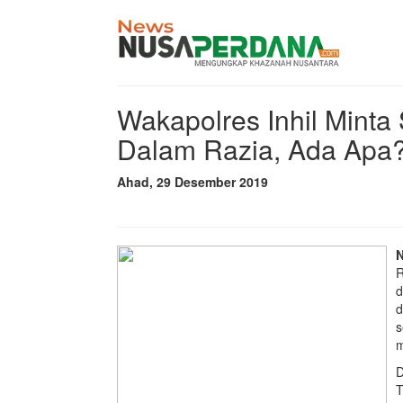
Wakapolres Inhil Minta 
Dalam Razia, Ada Apa
Ahad, 29 Desember 2019
N
R
d
d
s
m
D
T