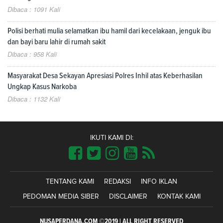
Dibaca : 1091 Kali
Polisi berhati mulia selamatkan ibu hamil dari kecelakaan, jenguk ibu
dan bayi baru lahir di rumah sakit
Dibaca : 958 Kali
Masyarakat Desa Sekayan Apresiasi Polres Inhil atas Keberhasilan
Ungkap Kasus Narkoba
Dibaca : 1132 Kali
IKUTI KAMI DI:
TENTANG KAMI
REDAKSI
INFO IKLAN
PEDOMAN MEDIA SIBER
DISCLAIMER
KONTAK KAMI
NUSAPERDANA.COM ©2019 | ALL RIGHT RESERVED