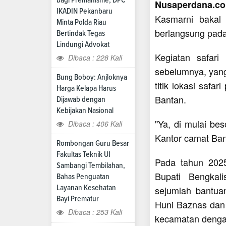
Nusaperdana.co
IKADIN Pekanbaru
Kasmarni bakal
Minta Polda Riau
berlangsung pada
Bertindak Tegas
Lindungi Advokat
Kegiatan safari
Dibaca : 228 Kali
sebelumnya, yan
Bung Boboy: Anjloknya
titik lokasi safa
Harga Kelapa Harus
Bantan.
Dijawab dengan
Kebijakan Nasional
"Ya, di mulai be
Dibaca : 406 Kali
Kantor camat Ban
Rombongan Guru Besar
Fakultas Teknik UI
Pada tahun 2025
Sambangi Tembilahan,
Bupati Bengkal
Bahas Penguatan
Layanan Kesehatan
sejumlah bantua
Bayi Prematur
Huni Baznas dan 
Dibaca : 253 Kali
kecamatan denga