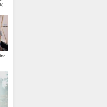
la)
nkan