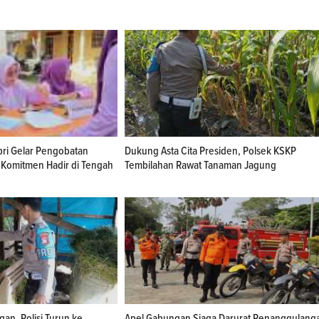
ri Gelar Pengobatan
Dukung Asta Cita Presiden, Polsek KSKP
 Komitmen Hadir di Tengah
Tembilahan Rawat Tanaman Jagung
an, Polisi Turun ke
Apel Gabungan Siaga Darurat Penanggulang