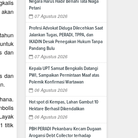
kalis
Negara Harus Hadir Benahi Tata Niaga
Petani
 akan
07 Agustus 2026
Profesi Advokat Diduga Dilecehkan Saat
tahun
Jalankan Tugas, PERADI, TPPA, dan
IKADIN Desak Penegakan Hukum Tanpa
untuk
Pandang Bulu
is dan
07 Agustus 2026
Kepala UPT Samsat Bengkalis Datangi
is dan
PWI, Sampaikan Permintaan Maaf atas
Polemik Konfirmasi Wartawan
an.
06 Agustus 2026
hana.
Hot spot di Kempas, Lahan Gambut 10
bolis
Hektare Berhasil Dikendalikan
Layak
06 Agustus 2026
 titik
PBH PERADI Pekanbaru Kecam Dugaan
Arogansi Debt Collector terhadap