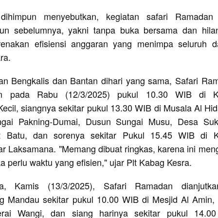
 dihimpun menyebutkan, kegiatan safari Ramadan
hun sebelumnya, yakni tanpa buka bersama dan hila
arenakan efisiensi anggaran yang menimpa seluruh d
ra.
an Bengkalis dan Bantan dihari yang sama, Safari Ra
kan pada Rabu (12/3/2025) pukul 10.30 WIB di K
ecil, siangnya sekitar pukul 13.30 WIB di Musala Al Hi
ngai Pakning-Dumai, Dusun Sungai Musu, Desa Suka
t Batu, dan sorenya sekitar Pukul 15.45 WIB di K
 Laksamana. "Memang dibuat ringkas, karena ini meng
 perlu waktu yang efisien," ujar Plt Kabag Kesra.
, Kamis (13/3/2025), Safari Ramadan dianjutk
 Mandau sekitar pukul 10.00 WIB di Mesjid Al Amin, 
erai Wangi, dan siang harinya sekitar pukul 14.0