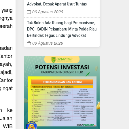
Advokat, Desak Aparat Usut Tuntas
 yang
06 Agustus 2026
ngnya
Tak Boleh Ada Ruang bagi Premanisme,
aerah
DPC IKADIN Pekanbaru Minta Polda Riau
Bertindak Tegas Lindungi Advokat
06 Agustus 2026
madan
antor
dayah,
jadi,
antor
ingat
an ke
Jalan
0 WIB