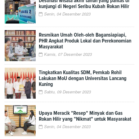
Destinasi wisata akhir tahun yang pantas di
kunjungi di Negeri Seribu Kubah Rokan Hilir
Senin, 04 Desember 2023
Resmikan Umah Oleh-oleh Bagansiapiapi,
PHR Angkat Produk Lokal dan Perekonomian
Masyarakat
Kamis, 07 Desember 2023
Tingkatkan Kualitas SDM, Pemkab Rohil
Lakukan MoU dengan Universitas Lancang
Kuning
Sabtu, 09 Desember 2023
Upaya Meracik "Resep" Minyak dan Gas
Rokan Hilir yang "Nikmat" untuk Masyarakat
Senin, 04 Desember 2023