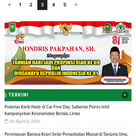
<
1
2
3
4
5
>
+
TERKINI
Polantas Karib Hadir di Car Free Day, Satlantas Polres Inhil
Kampanyekan Keselamatan Berlalu Lintas
09 Agustus 2026
Perempuan Bangsa Kepri Gelar Pengobatan Massal di Tanjung Uma,