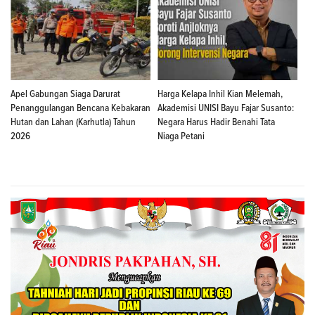
Apel Gabungan Siaga Darurat
Harga Kelapa Inhil Kian Melemah,
Penanggulangan Bencana Kebakaran
Akademisi UNISI Bayu Fajar Susanto:
Hutan dan Lahan (Karhutla) Tahun
Negara Harus Hadir Benahi Tata
2026
Niaga Petani