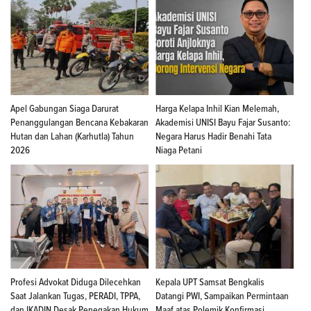
Apel Gabungan Siaga Darurat
Harga Kelapa Inhil Kian Melemah,
Penanggulangan Bencana Kebakaran
Akademisi UNISI Bayu Fajar Susanto:
Hutan dan Lahan (Karhutla) Tahun
Negara Harus Hadir Benahi Tata
2026
Niaga Petani
Profesi Advokat Diduga Dilecehkan
Kepala UPT Samsat Bengkalis
Saat Jalankan Tugas, PERADI, TPPA,
Datangi PWI, Sampaikan Permintaan
dan IKADIN Desak Penegakan Hukum
Maaf atas Polemik Konfirmasi