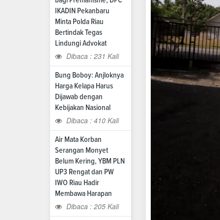
IKADIN Pekanbaru
Minta Polda Riau
Bertindak Tegas
Lindungi Advokat
Dibaca : 231 Kali
Bung Boboy: Anjloknya
Harga Kelapa Harus
Dijawab dengan
Kebijakan Nasional
Dibaca : 410 Kali
Air Mata Korban
Serangan Monyet
Belum Kering, YBM PLN
UP3 Rengat dan PW
IWO Riau Hadir
Membawa Harapan
Dibaca : 205 Kali