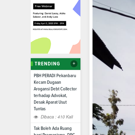
+
TRENDING
PBH PERADI Pekanbaru
Kecam Dugaan
Arogansi Debt Collector
terhadap Advokat,
Desak Aparat Usut
Tuntas
Dibaca : 410 Kali
Tak Boleh Ada Ruang
bagi Premanisme, DPC