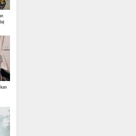
an
la)
nkan