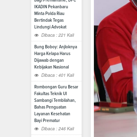
IKADIN Pekanbaru
Minta Polda Riau
Bertindak Tegas
Lindungi Advokat
Dibaca : 221 Kali
Bung Boboy: Anjloknya
Harga Kelapa Harus
Dijawab dengan
Kebijakan Nasional
Dibaca : 401 Kali
Rombongan Guru Besar
Fakultas Teknik UI
Sambangi Tembilahan,
Bahas Penguatan
Layanan Kesehatan
Bayi Prematur
Dibaca : 246 Kali