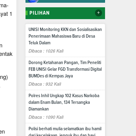
ama-
yat 1
+
PILIHAN
UNISI Monitoring KKN dan Sosialisasikan
Penerimaan Mahasiswa Baru di Desa
Teluk Dalam
n
Dibaca : 1026 Kali
entak
Dorong Ketahanan Pangan, Tim Peneliti
FEB UNISI Gelar FGD Transformasi Digital
ang)
BUMDes di Kempas Jaya
Dibaca : 932 Kali
.
Polres Inhil Ungkap 102 Kasus Narkoba
dalam Enam Bulan, 134 Tersangka
Diamankan
Dibaca : 1090 Kali
Polisi berhati mulia selamatkan ibu hamil
en
dari kecelakaan, jenguk ibu dan bayi