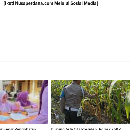
[Ikuti
Nusaperdana.com
Melalui Sosial Media]
ri Gelar Pengobatan
Dukung Asta Cita Presiden, Polsek KSKP