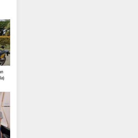
an
la)