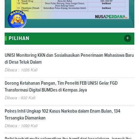
+
PILIHAN
UNISI Monitoring KKN dan Sosialisasikan Penerimaan Mahasiswa Baru
di Desa Teluk Dalam
Dibaca : 1026 Kali
Dorong Ketahanan Pangan, Tim Peneliti FEB UNISI Gelar FGD
Transformasi Digital BUMDes di Kempas Jaya
Dibaca : 932 Kali
Polres Inhil Ungkap 102 Kasus Narkoba dalam Enam Bulan, 134
Tersangka Diamankan
Dibaca : 1090 Kali
Polisi berhati mulia selamatkan ibu hamil dari kecelakaan, jenguk ibu